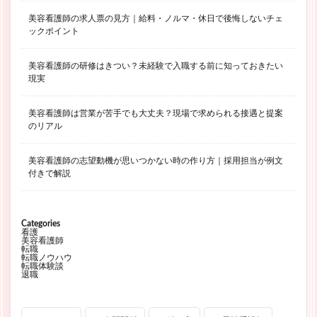
美容看護師の求人票の見方｜給料・ノルマ・休日で後悔しないチェ
ックポイント
美容看護師の研修はきつい？未経験で入職する前に知っておきたい
現実
美容看護師は営業が苦手でも大丈夫？現場で求められる接遇と提案
のリアル
美容看護師の志望動機が思いつかない時の作り方｜採用担当が例文
付きで解説
Categories
看護
美容看護師
転職
転職ノウハウ
転職体験談
退職