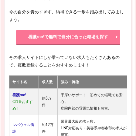
今の自分を責めすぎず、納得できる一歩を踏み出してみまし
ょう。
看護roo!で無料で自分に合った職場を探す
その求人サイトにしか乗っていない求人もたくさんあるの
で、複数登録することをおすすめします！
サイト名
求人数
強み・特徴
看護roo!
手厚いサポート・初めての転職でも安
約5万
◎1番おすす
心。
件
め！
病院内部の雰囲気情報も豊富。
業界最大級の求人数。
レバウェル看
約12万
LINE対応あり・美容系や都市部の求人が
護
件
豊富。