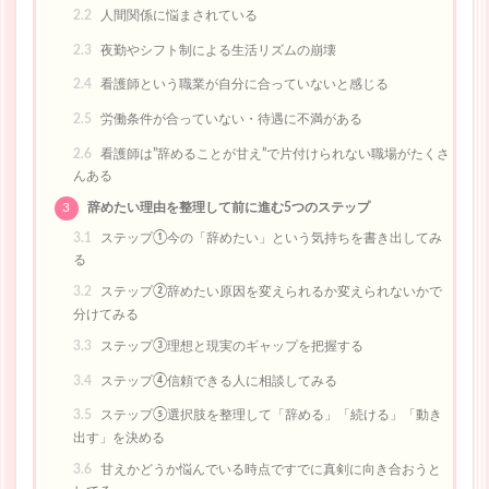
2.2
人間関係に悩まされている
2.3
夜勤やシフト制による生活リズムの崩壊
2.4
看護師という職業が自分に合っていないと感じる
2.5
労働条件が合っていない・待遇に不満がある
2.6
看護師は”辞めることが甘え”で片付けられない職場がたくさ
んある
3
辞めたい理由を整理して前に進む5つのステップ
3.1
ステップ①今の「辞めたい」という気持ちを書き出してみ
る
3.2
ステップ②辞めたい原因を変えられるか変えられないかで
分けてみる
3.3
ステップ③理想と現実のギャップを把握する
3.4
ステップ④信頼できる人に相談してみる
3.5
ステップ⑤選択肢を整理して「辞める」「続ける」「動き
出す」を決める
3.6
甘えかどうか悩んでいる時点ですでに真剣に向き合おうと