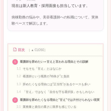
現在は新人教育・採用面接も担当しています。
病棟勤務の悩みや、美容看護師への転職について、実体
験ベースで解説します。
目次
1
看護師を辞めたい＝甘えと言われる理由とその誤解
1.1
そもそも「甘え」とはなにか
1.2
看護師という職業の”特殊さ”と負担
1.3
辞めたくなる理由には”正当性”があるケースも多い
1.4
「甘え」ではなく「自分を守る選択肢」かもしれない
2
看護師を辞めたくなる理由と”甘え”では片付けられない現実
2.1
業務量と責任の重さに限界を感じている