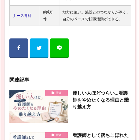
約4万
地方に強い。施設とのつながりが深く、
ナース専科
件
自分のペースで転職活動ができる。
関連記事
優しい人ほどつらい…看護
看護
師をやめたくなる理由と乗
り越え方
看護師として落ちこぼれた
看護