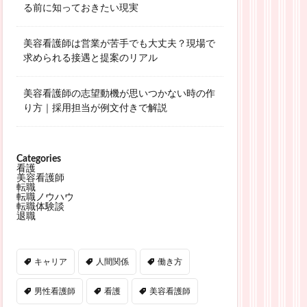
る前に知っておきたい現実
美容看護師は営業が苦手でも大丈夫？現場で
求められる接遇と提案のリアル
美容看護師の志望動機が思いつかない時の作
り方｜採用担当が例文付きで解説
Categories
看護
美容看護師
転職
転職ノウハウ
転職体験談
退職
キャリア
人間関係
働き方
男性看護師
看護
美容看護師