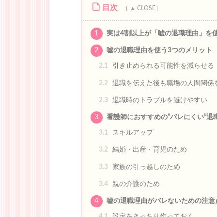
目次
1
実は4割以上が「嘘の退職理由」を
2
嘘の退職理由を使う3つのメリット
2.1
引き止められる可能性を減らせる
2.2
退職を伝えた後も職場の人間関係
2.3
退職時のトラブルを避けやすい
3
看護師におすすめの”バレにくい”退
3.1
スキルアップ
3.2
結婚・出産・育児のため
3.3
家族の引っ越しのため
3.4
親の介護のため
4
嘘の退職理由がバレないための注意
4.1
設定をきっちり作っておく