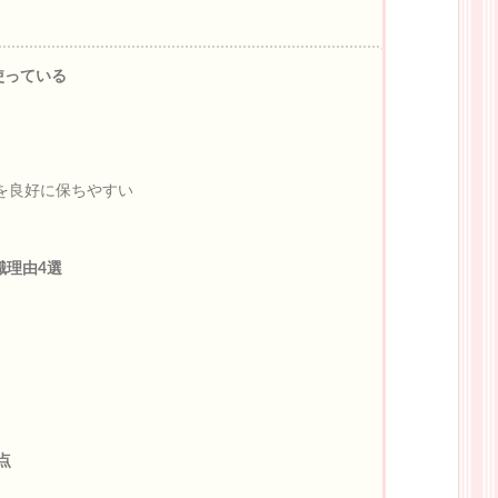
使っている
を良好に保ちやすい
職理由4選
点