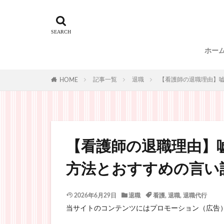
ホー
記事一覧
退職
【看護師の退職理由】嘘
HOME
【看護師の退職理由】
方法とおすすめの言い
2026年6月29日
退職
看護
,
退職
,
退職代行
当サイトのコンテンツにはプロモーション（広告