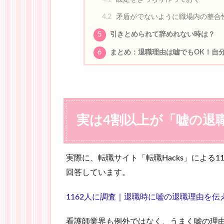
4.2
矛盾がでないように職場内の整合
5
引きとめられて辞めれない時は？
6
まとめ：退職理由は嘘でもOK！自
実は4割以上が「嘘の退
実際に、転職サイト「転職Hacks」による1
回答しています。
1162人に調査｜退職時に嘘の退職理由を伝えた？バ
看護師業界も例外ではなく、うまく嘘の理