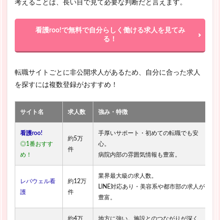
考えることは、長い目で見て必要な判断だと言えます。
看護roo!で無料で自分らしく働ける求人を見てみ
る！
転職サイトごとに非公開求人があるため、自分に合った求人
を探すには複数登録がおすすめ！
サイト名
求人数
強み・特徴
看護roo!
手厚いサポート・初めての転職でも安
約5万
◎1番おすす
心。
件
め！
病院内部の雰囲気情報も豊富。
業界最大級の求人数。
レバウェル看
約12万
LINE対応あり・美容系や都市部の求人が
護
件
豊富。
約4万
地方に強い。施設とのつながりが深く、