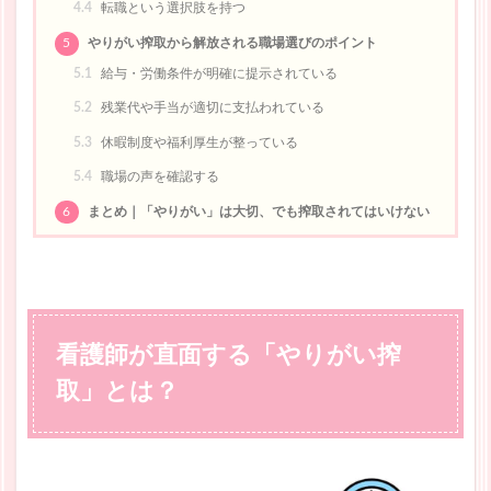
4.4
転職という選択肢を持つ
5
やりがい搾取から解放される職場選びのポイント
5.1
給与・労働条件が明確に提示されている
5.2
残業代や手当が適切に支払われている
5.3
休暇制度や福利厚生が整っている
5.4
職場の声を確認する
6
まとめ｜「やりがい」は大切、でも搾取されてはいけない
看護師が直面する「やりがい搾
取」とは？