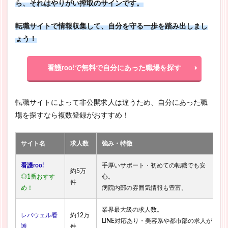
ら、それはやりがい搾取のサインです。
転職サイトで情報収集して、自分を守る一歩を踏み出しまし
ょう！
看護roo!で無料で自分にあった職場を探す
転職サイトによって非公開求人は違うため、自分にあった職
場を探すなら複数登録がおすすめ！
サイト名
求人数
強み・特徴
看護roo!
手厚いサポート・初めての転職でも安
約5万
◎1番おすす
心。
件
め！
病院内部の雰囲気情報も豊富。
業界最大級の求人数。
レバウェル看
約12万
LINE対応あり・美容系や都市部の求人が
護
件