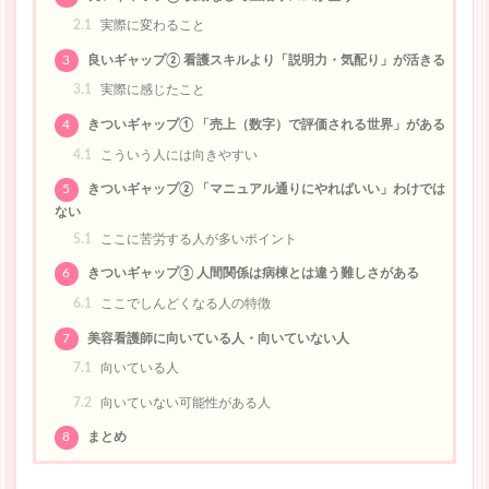
2.1
実際に変わること
3
良いギャップ② 看護スキルより「説明力・気配り」が活きる
3.1
実際に感じたこと
4
きついギャップ① 「売上（数字）で評価される世界」がある
4.1
こういう人には向きやすい
5
きついギャップ② 「マニュアル通りにやればいい」わけでは
ない
5.1
ここに苦労する人が多いポイント
6
きついギャップ③ 人間関係は病棟とは違う難しさがある
6.1
ここでしんどくなる人の特徴
7
美容看護師に向いている人・向いていない人
7.1
向いている人
7.2
向いていない可能性がある人
8
まとめ