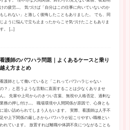
ります。 理不尽な人間関係、終わりの見えない業務、夜勤明
けの疲労…。 気づけば「自分はこの仕事に向いていないのか
もしれない」と激しく後悔したこともありました。 でも、同
じように悩んで立ち止まったからこそ気づけたこともありま
す。 […]
看護師のパワハラ問題｜よくあるケースと乗り
越え方まとめ
看護師として働いていると「これってパワハラじゃない
の？」と思うような言動に直面することは少なくありませ
ん。 先輩や上司からのきつい言葉、無視や人格否定、過剰な
業務の押し付け…。 職場環境や人間関係が原因で、心身とも
に追い詰められてしまう人もいます。 実際、看護師は人手不
足や上下関係の厳しさからパワハラが起こりやすい職種とい
われています。 放置すれば離職や体調不良につながることも