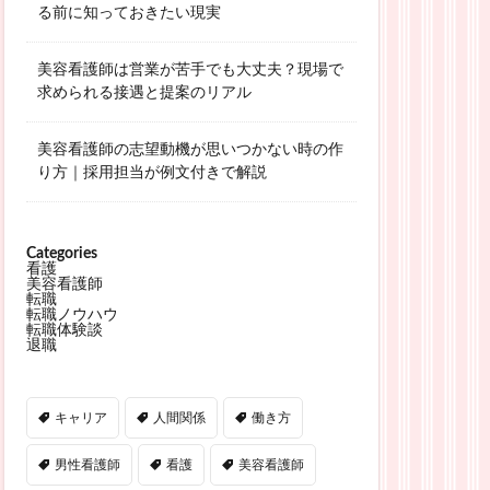
る前に知っておきたい現実
美容看護師は営業が苦手でも大丈夫？現場で
求められる接遇と提案のリアル
美容看護師の志望動機が思いつかない時の作
り方｜採用担当が例文付きで解説
Categories
看護
美容看護師
転職
転職ノウハウ
転職体験談
退職
キャリア
人間関係
働き方
男性看護師
看護
美容看護師