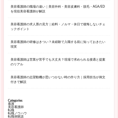
美容看護師の職場の違い｜美容外科・美容皮膚科・脱毛・AGA/ED
を現役美容看護師が解説
美容看護師の求人票の見方｜給料・ノルマ・休日で後悔しないチェ
ックポイント
美容看護師の研修はきつい？未経験で入職する前に知っておきたい
現実
美容看護師は営業が苦手でも大丈夫？現場で求められる接遇と提案
のリアル
美容看護師の志望動機が思いつかない時の作り方｜採用担当が例文
付きで解説
Categories
看護
美容看護師
転職
転職ノウハウ
転職体験談