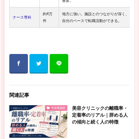
豊富。
約4万
地方に強い。施設とのつながりが深く、
ナース専科
件
自分のペースで転職活動ができる。
関連記事
美容クリニックの離職率・
美容看護師
定着率のリアル｜辞める人
の傾向と続く人の特徴