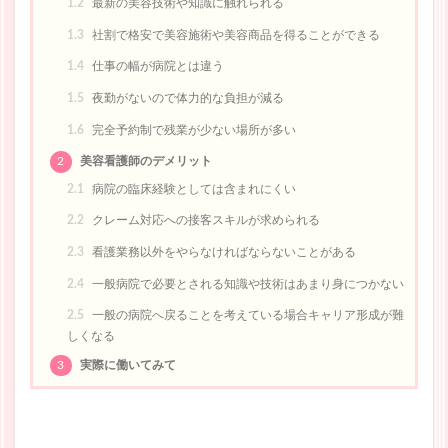
1.2
最新の美容技術や知識に触れられる
1.3
社割で格安で美容施術や美容商品を得ることができる
1.4
仕事の幅が病院とは違う
1.5
夜勤がないので体力的な負担が減る
1.6
完全予約制で残業が少ない場所が多い
2
美容看護師のデメリット
2.1
病院の臨床経験としては含まれにくい
2.2
クレーム対応への接客スキルが求められる
2.3
看護業務以外をやらなければならないことがある
2.4
一般病院で必要とされる知識や技術はあまり身につかない
2.5
一般の病院へ戻ることを考えている場合キャリア形成が難
しくなる
3
実際に働いてみて