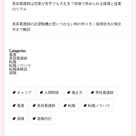
美容看護師は営業が苦手でも大丈夫？現場で求められる接遇と提案
のリアル
美容看護師の志望動機が思いつかない時の作り方｜採用担当が例文
付きで解説
Categories
看護
美容看護師
転職
転職ノウハウ
転職体験談
退職
キャリア
人間関係
働き方
男性看護師
看護
美容看護師
転職
転職ノウハウ
退職
退職代行